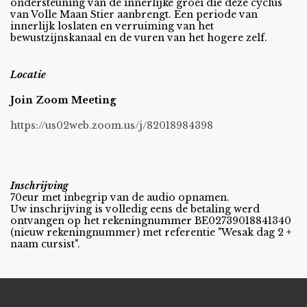
ondersteuning van de innerlijke groei die deze cyclus
van Volle Maan Stier aanbrengt. Een periode van
innerlijk loslaten en verruiming van het
bewustzijnskanaal en de vuren van het hogere zelf.
Locatie
Join Zoom Meeting
https://us02web.zoom.us/j/82018984398
Inschrijving
70eur met inbegrip van de audio opnamen.
Uw inschrijving is volledig eens de betaling werd
ontvangen op het rekeningnummer BE02739018841340
(nieuw rekeningnummer) met referentie "Wesak dag 2 +
naam cursist".