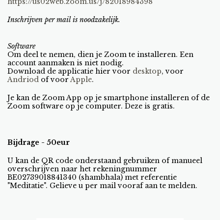
https://us02web.zoom.us/j/82018984398
Inschrijven per mail is noodzakelijk.
Software
Om deel te nemen, dien je Zoom te installeren. Een
account aanmaken is niet nodig.
Download de applicatie hier voor
desktop
, voor
Andriod
of voor
Apple
.
Je kan de Zoom App op je smartphone installeren of de
Zoom software op je computer. Deze is gratis.
Bijdrage - 50eur
U kan de QR code onderstaand gebruiken of manueel
overschrijven naar het rekeningnummer
BE02739018841340 (shambhala) met referentie
"Meditatie". Gelieve u per mail vooraf aan te melden.