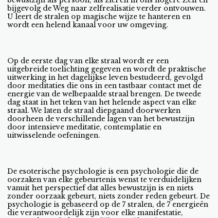
bewustzijn als persoon, als ziel en in ons hogere Zelf en
bijgevolg de Weg naar zelfrealisatie verder ontvouwen.
U leert de stralen op magische wijze te hanteren en
wordt een helend kanaal voor uw omgeving.
Op de eerste dag van elke straal wordt er een
uitgebreide toelichting gegeven en wordt de praktische
uitwerking in het dagelijkse leven bestudeerd, gevolgd
door meditaties die ons in een tastbaar contact met de
energie van de welbepaalde straal brengen. De tweede
dag staat in het teken van het helende aspect van elke
straal. We laten de straal diepgaand doorwerken
doorheen de verschillende lagen van het bewustzijn
door intensieve meditatie, contemplatie en
uitwisselende oefeningen.
De esoterische psychologie is een psychologie die de
oorzaken van elke gebeurtenis wenst te verduidelijken
vanuit het perspectief dat alles bewustzijn is en niets
zonder oorzaak gebeurt, niets zonder reden gebeurt. De
psychologie is gebaseerd op de 7 stralen, de 7 energieën
die verantwoordelijk zijn voor elke manifestatie,