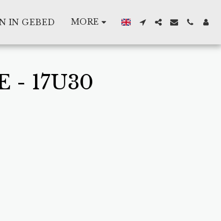
MORE
N IN GEBED
 - 17U30