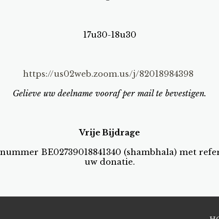
17u30-18u30
https://us02web.zoom.us/j/82018984398
Gelieve uw deelname vooraf per mail te bevestigen.
Vrije Bijdrage
gnummer BE02739018841340 (shambhala) met refere
uw donatie.