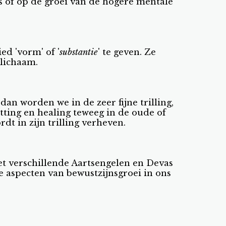
s of op de groei van de hogere mentale
ed 'vorm' of '
substantie
' te geven. Ze
 lichaam.
n worden we in de zeer fijne trilling,
tting en healing teweeg in de oude of
dt in zijn trilling verheven.
et verschillende Aartsengelen en Devas
eke aspecten van bewustzijnsgroei in ons