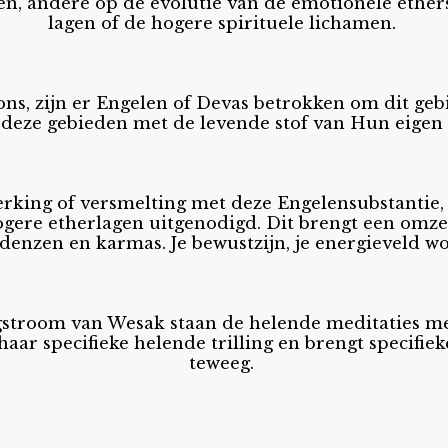
gen, andere op de evolutie van de emotionele ether
lagen of de hogere spirituele lichamen.
ons, zijn er Engelen of Devas betrokken om dit gebi
 deze gebieden met de levende stof van Hun eigen
king of versmelting met deze Engelensubstantie, da
ogere etherlagen uitgenodigd. Dit brengt een omze
denzen en karmas. Je bewustzijn, je energieveld wor
ogstroom van Wesak staan de helende meditaties m
 haar specifieke helende trilling en brengt specifi
teweeg.