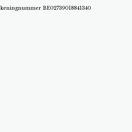
et rekeningnummer BE02739018841340