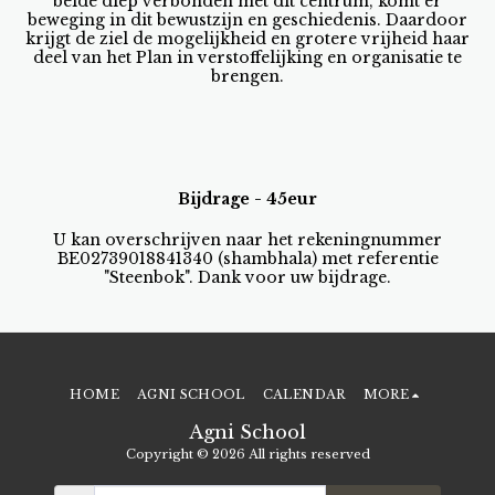
beide diep verbonden met dit centrum, komt er
beweging in dit bewustzijn en geschiedenis. Daardoor
krijgt de ziel de mogelijkheid en grotere vrijheid haar
deel van het Plan in verstoffelijking en organisatie te
brengen.
Bijdrage - 45eur
U kan overschrijven naar het rekeningnummer
BE02739018841340 (shambhala) met referentie
"Steenbok". Dank voor uw bijdrage.
HOME
AGNI SCHOOL
CALENDAR
MORE
Agni School
Copyright © 2026 All rights reserved