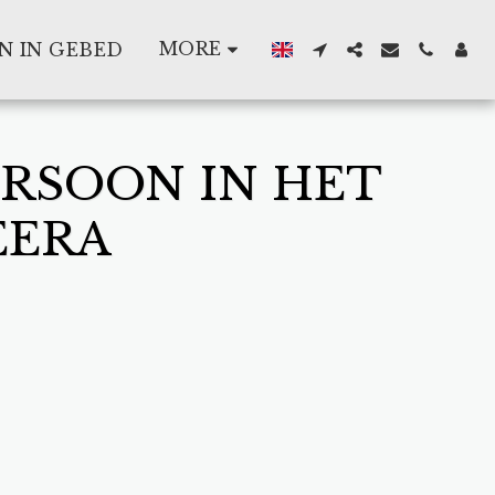
MORE
N IN GEBED
ERSOON IN HET
EERA