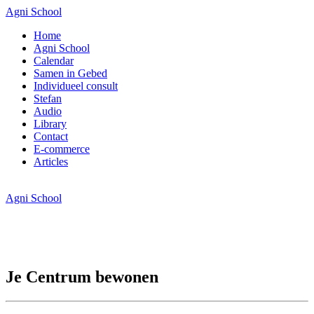
Agni School
Home
Agni School
Calendar
Samen in Gebed
Individueel consult
Stefan
Audio
Library
Contact
E-commerce
Articles
Agni School
Je Centrum bewonen