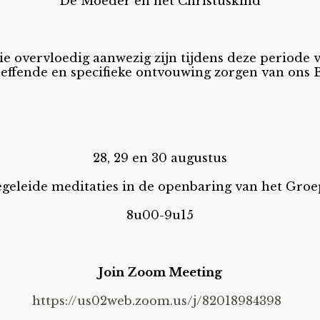
De Moeder en het Christuskind
e overvloedig aanwezig zijn tijdens deze periode
reffende en specifieke ontvouwing zorgen van ons B
28, 29 en 30 augustus
begeleide meditaties in de openbaring van het Gro
8u00-9u15
Join Zoom Meeting
https://us02web.zoom.us/j/82018984398