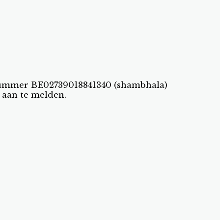
gnummer BE02739018841340 (shambhala)
 aan te melden.