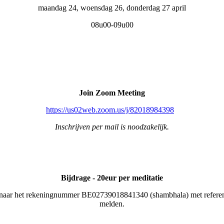
maandag 24, woensdag 26, donderdag 27 april
08u00-09u00
Join Zoom Meeting
https://us02web.zoom.us/j/82018984398
Inschrijven per mail is noodzakelijk.
Bijdrage - 20eur per meditatie
naar het rekeningnummer BE02739018841340 (shambhala) met referenti
melden.