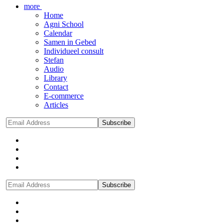
more
Home
Agni School
Calendar
Samen in Gebed
Individueel consult
Stefan
Audio
Library
Contact
E-commerce
Articles
Subscribe
Subscribe