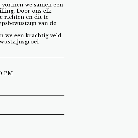
g vormen we samen een
illing. Door ons elk
e richten en dit te
epsbewustzijn van de
e
n we een krachtig veld
wustzijnsgroei
00 PM