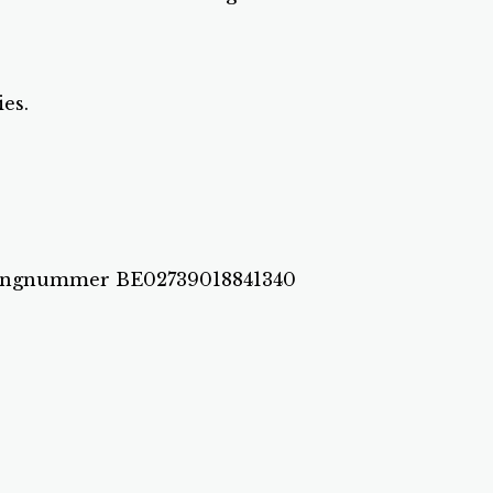
es.
ekeningnummer BE02739018841340