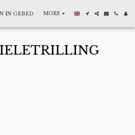
MORE
N IN GEBED
IELETRILLING