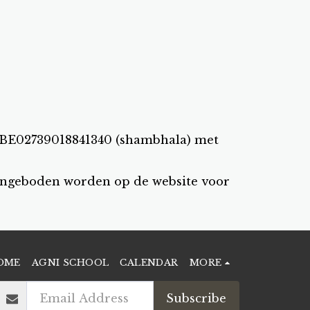
r BE02739018841340 (shambhala) met
aangeboden worden op de website voor
OME
AGNI SCHOOL
CALENDAR
MORE
Subscribe