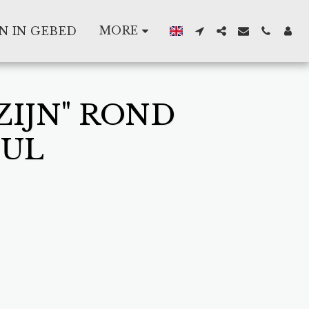
MORE
N IN GEBED
ZIJN" ROND
HUL