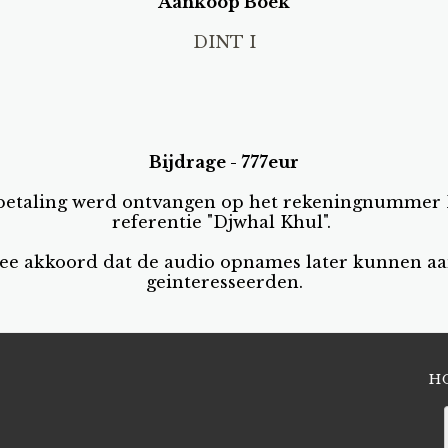
Aankoop Boek
DINT I
Bijdrage - 777eur
de betaling werd ontvangen op het rekeningnumme
referentie "Djwhal Khul".
rmee akkoord dat de audio opnames later kunnen 
geinteresseerden.
H