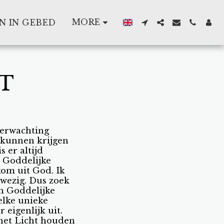
MORE
N IN GEBED
T
verwachting
kunnen krijgen
s er altijd
 Goddelijke
kom uit God. Ik
nwezig. Dus zoek
n Goddelijke
elke unieke
r eigenlijk uit.
n het Licht houden