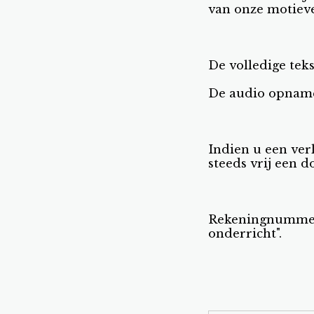
van onze motiev
De volledige tek
De audio opname 
Indien u een ver
steeds vrij een d
Rekeningnummer 
onderricht".