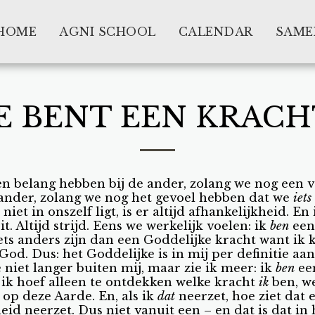
HOME
AGNI SCHOOL
CALENDAR
SAME
JE BENT EEN KRACH
n belang hebben bij de ander, zolang we nog een 
ander, zolang we nog het gevoel hebben dat we
iets
iet in onszelf ligt, is er altijd afhankelijkheid. En i
t. Altijd strijd. Eens we werkelijk voelen: ik
ben
een
iets anders zijn dan een Goddelijke kracht want ik 
God. Dus: het Goddelijke is in mij per definitie aa
 niet langer buiten mij, maar zie ik meer: ik
ben
ee
 ik hoef alleen te ontdekken welke kracht
ik
ben, w
 op deze Aarde. En, als ik
dat
neerzet, hoe ziet dat e
jheid neerzet. Dus niet vanuit een – en dat is dat i